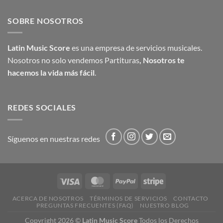
de 5
SOBRE NOSOTROS
Latin Music Score
es una empresa de servicios musicales.
Nosotros no solo vendemos Partituras
,
Nosotros te
hacemos la vida más fácil
.
REDES SOCIALES
Síguenos en nuestras redes
ACERCA DE NOSOTROS
TÉRMINOS DE SERVICIOS
CONTACTO
PREGUNTAS FRECUENTES (FAQ)
NUESTRO BLOG
Copyright 2026 ©
Latin Music Score
Todos los Derechos