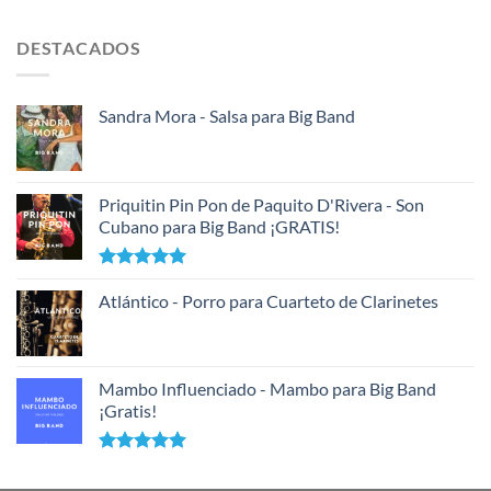
DESTACADOS
Sandra Mora - Salsa para Big Band
Priquitin Pin Pon de Paquito D'Rivera - Son
Cubano para Big Band ¡GRATIS!
Valorado
con
Atlántico - Porro para Cuarteto de Clarinetes
5.00
de 5
Mambo Influenciado - Mambo para Big Band
¡Gratis!
Valorado
con
5.00