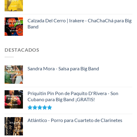
Calzada Del Cerro | Irakere - ChaChaChá para Big
Band
DESTACADOS
Sandra Mora - Salsa para Big Band
Priquitin Pin Pon de Paquito D'Rivera - Son
Cubano para Big Band ¡GRATIS!
Valorado
con
Atlántico - Porro para Cuarteto de Clarinetes
5.00
de 5