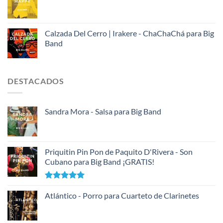
Calzada Del Cerro | Irakere - ChaChaChá para Big
Band
DESTACADOS
Sandra Mora - Salsa para Big Band
Priquitin Pin Pon de Paquito D'Rivera - Son
Cubano para Big Band ¡GRATIS!
Valorado
con
Atlántico - Porro para Cuarteto de Clarinetes
5.00
de 5