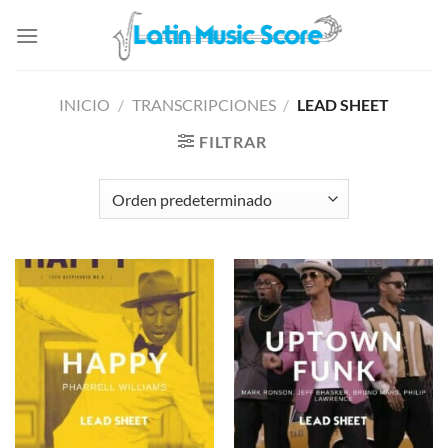
Saltar
al
contenido
INICIO
/
TRANSCRIPCIONES
/
LEAD SHEET
FILTRAR