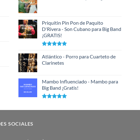
Priquitin Pin Pon de Paquito
D'Rivera - Son Cubano para Big Band
¡GRATIS!
Valorado
con
Atlántico - Porro para Cuarteto de
5.00
de 5
Clarinetes
Mambo Influenciado - Mambo para
Big Band ¡Gratis!
Valorado
con
5.00
de 5
ES SOCIALES