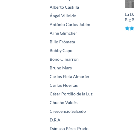
Alberto Castilla
La D
Ángel Villoldo
Big 
Antônio Carlos Jobim
Arne Glimcher
Valo
con
Billo Frómeta
de 5
Bobby Capo
Bono Cimarrón
Bruno Mars
Carlos Eleta Almarán
Carlos Huertas
César Portillo de la Luz
Chucho Valdés
Crescencio Salcedo
D.R.A
Dámaso Pérez Prado