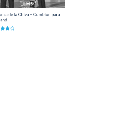
anza de la Chiva – Cumbión para
Band
rado
4.00