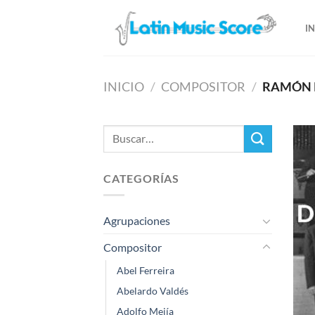
Saltar
al
I
contenido
INICIO
/
COMPOSITOR
/
RAMÓN 
Buscar
por:
CATEGORÍAS
Agrupaciones
Compositor
Abel Ferreira
Abelardo Valdés
Adolfo Mejía