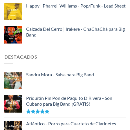
Happy | Pharrell Williams - Pop/Funk - Lead Sheet
Calzada Del Cerro | Irakere - ChaChaChá para Big
Band
DESTACADOS
Sandra Mora - Salsa para Big Band
Priquitin Pin Pon de Paquito D'Rivera - Son
Cubano para Big Band ¡GRATIS!
Valorado
con
Atlántico - Porro para Cuarteto de Clarinetes
5.00
de 5