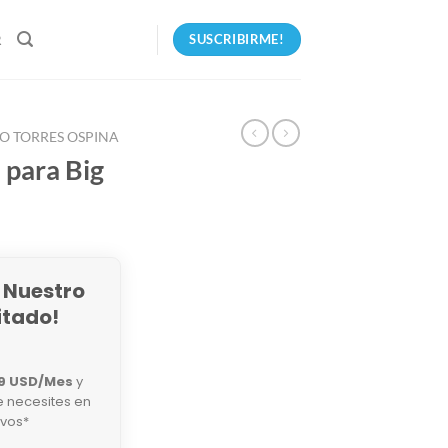
SUSCRIBIRME!
R
O TORRES OSPINA
 para Big
 Nuestro
itado!
9 USD/Mes
y
e necesites en
ivos*