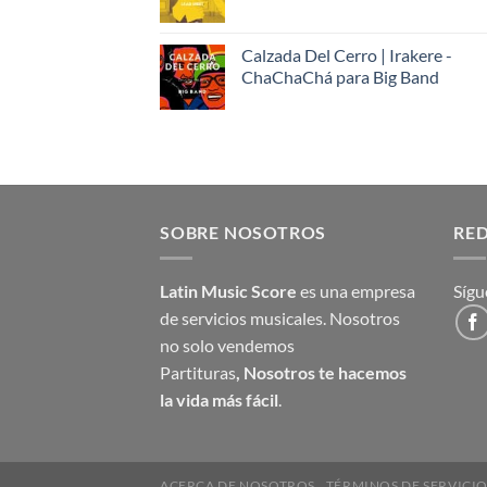
Calzada Del Cerro | Irakere -
ChaChaChá para Big Band
SOBRE NOSOTROS
RED
Latin Music Score
es una empresa
Sígu
de servicios musicales. Nosotros
no solo vendemos
Partituras
,
Nosotros te hacemos
la vida más fácil
.
ACERCA DE NOSOTROS
TÉRMINOS DE SERVICI