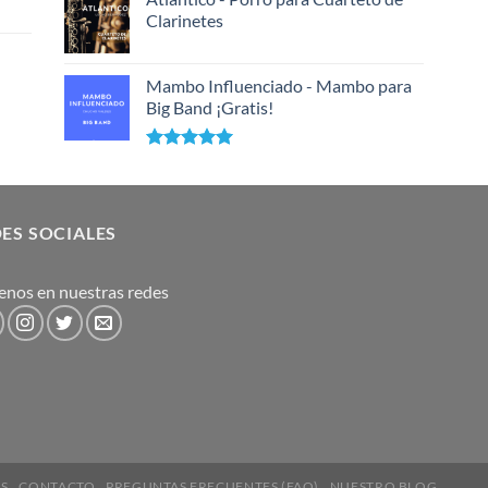
de 5
Clarinetes
Mambo Influenciado - Mambo para
Big Band ¡Gratis!
Valorado
con
5.00
de 5
ES SOCIALES
enos en nuestras redes
OS
CONTACTO
PREGUNTAS FRECUENTES (FAQ)
NUESTRO BLOG