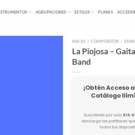
NSTRUMENTOS
AGRUPACIONES
ESTILOS
PLANES
ACCEDE
INICIO
/
COMPOSITOR
/
EMIR
La Piojosa – Gaita
Band
¡Obtén Acceso a
Catálogo Ilim
Suscribete por solo
$14.9
descarga las partituras qu
todos tus disposit