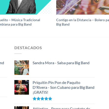
elito – Música Tradicional
Contigo en la Distancia – Bolero p
biana para Big Band
Big Band
DESTACADOS
and
Sandra Mora - Salsa para Big Band
Priquitin Pin Pon de Paquito
D'Rivera - Son Cubano para Big Band
¡GRATIS!
Valorado
con
Atlántico - Porro para Cuarteto de
5.00