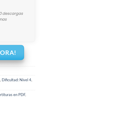
10 descargas
mas
HORA!
,
Dificultad: Nivel 4
,
rtituras en PDF
,