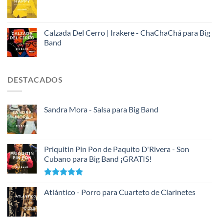
Calzada Del Cerro | Irakere - ChaChaChá para Big
Band
DESTACADOS
Sandra Mora - Salsa para Big Band
Priquitin Pin Pon de Paquito D'Rivera - Son
Cubano para Big Band ¡GRATIS!
Valorado
con
Atlántico - Porro para Cuarteto de Clarinetes
5.00
de 5