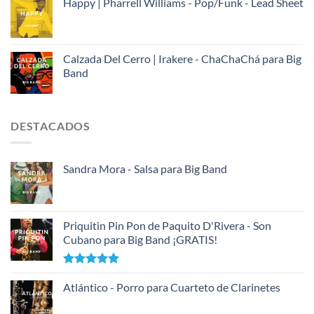
Happy | Pharrell Williams - Pop/Funk - Lead Sheet
Calzada Del Cerro | Irakere - ChaChaChá para Big
Band
DESTACADOS
Sandra Mora - Salsa para Big Band
Priquitin Pin Pon de Paquito D'Rivera - Son
Cubano para Big Band ¡GRATIS!
Valorado
con
Atlántico - Porro para Cuarteto de Clarinetes
5.00
de 5