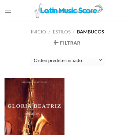
Saltar
al
contenido
INICIO
/
ESTILOS
/
BAMBUCOS
FILTRAR