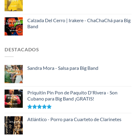
Calzada Del Cerro | Irakere - ChaChaChá para Big
Band
DESTACADOS
Sandra Mora - Salsa para Big Band
Priquitin Pin Pon de Paquito D'Rivera - Son
Cubano para Big Band ¡GRATIS!
Valorado
con
Atlántico - Porro para Cuarteto de Clarinetes
5.00
de 5