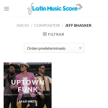
Saltar
al
contenido
INICIO
/
COMPOSITOR
/
JEFF BHASKER
FILTRAR