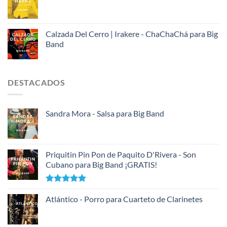
Calzada Del Cerro | Irakere - ChaChaChá para Big
Band
DESTACADOS
Sandra Mora - Salsa para Big Band
Priquitin Pin Pon de Paquito D'Rivera - Son
Cubano para Big Band ¡GRATIS!
Valorado
con
Atlántico - Porro para Cuarteto de Clarinetes
5.00
de 5