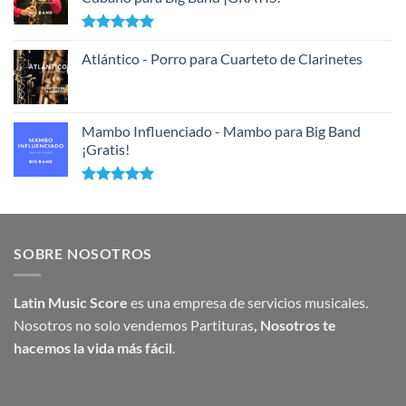
Valorado
con
Atlántico - Porro para Cuarteto de Clarinetes
5.00
de 5
Mambo Influenciado - Mambo para Big Band
¡Gratis!
Valorado
con
5.00
de 5
SOBRE NOSOTROS
Latin Music Score
es una empresa de servicios musicales.
Nosotros no solo vendemos Partituras
,
Nosotros te
hacemos la vida más fácil
.