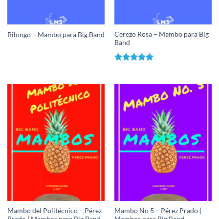
Cerezo Rosa – Mambo para Big
Bilongo – Mambo para Big Band
Band
Valorado
con
5.00
de 5
Mambo del Politécnico – Pérez
Mambo No 5 – Pérez Prado |