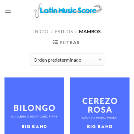
Saltar
al
contenido
INICIO
/
ESTILOS
/
MAMBOS
FILTRAR