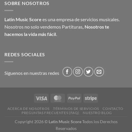
SOBRE NOSOTROS
Latin Music Score
es una empresa de servicios musicales.
Nosotros no solo vendemos Partituras
,
Nosotros te
hacemos la vida más fácil
.
REDES SOCIALES
Síguenos en nuestras redes
ACERCA DE NOSOTROS
TÉRMINOS DE SERVICIOS
CONTACTO
PREGUNTAS FRECUENTES (FAQ)
NUESTRO BLOG
Copyright 2026 ©
Latin Music Score
Todos los Derechos
Reservados