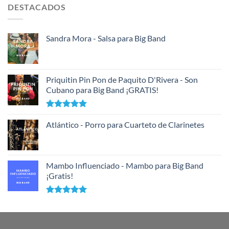
DESTACADOS
Sandra Mora - Salsa para Big Band
Priquitin Pin Pon de Paquito D'Rivera - Son
Cubano para Big Band ¡GRATIS!
Valorado
con
Atlántico - Porro para Cuarteto de Clarinetes
5.00
de 5
Mambo Influenciado - Mambo para Big Band
¡Gratis!
Valorado
con
5.00
de 5