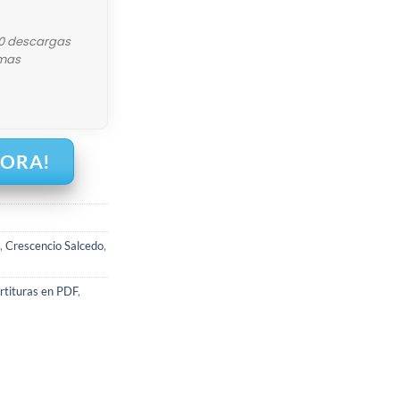
10 descargas
mas
HORA!
,
Crescencio Salcedo
,
rtituras en PDF
,