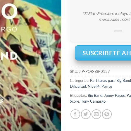
*El Plan Premium incluye 
mensuales máxi
SUSCRIBETE A
SKU:
J.P-POR-BB-0137
Categorías:
Partituras para Big Band
Dificultad: Nivel 4
,
Porros
Etiquetas:
Big Band
,
Jonny Pasos
,
Pa
Score
,
Tony Camargo