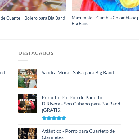
Macumbia – Cumbia Colombiana 
de Guante – Bolero para Big Band
Big Band
DESTACADOS
and
Sandra Mora - Salsa para Big Band
Priquitin Pin Pon de Paquito
D'Rivera - Son Cubano para Big Band
¡GRATIS!
Valorado
con
Atlántico - Porro para Cuarteto de
5.00
de 5
Clarinetes