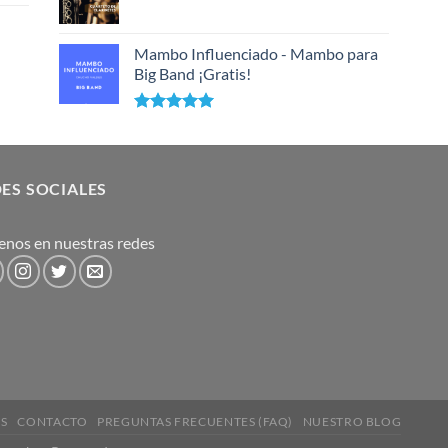
Mambo Influenciado - Mambo para
Big Band ¡Gratis!
Valorado
con
5.00
de 5
ES SOCIALES
enos en nuestras redes
OS
CONTACTO
PREGUNTAS FRECUENTES (FAQ)
NUESTRO BLOG