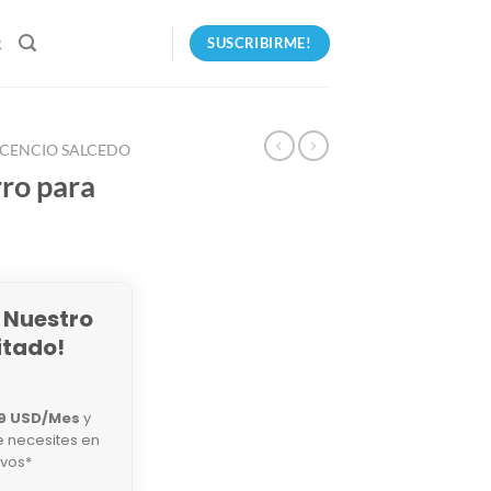
SUSCRIBIRME!
R
CENCIO SALCEDO
rro para
 Nuestro
itado!
9 USD/Mes
y
e necesites en
ivos*