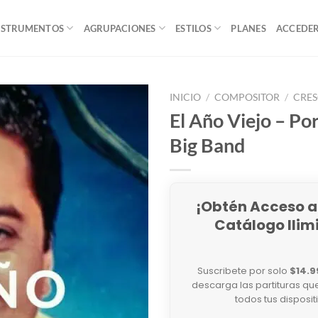
NSTRUMENTOS
AGRUPACIONES
ESTILOS
PLANES
ACCEDE
INICIO
/
COMPOSITOR
/
CRES
El Año Viejo – Po
Big Band
¡Obtén Acceso a
Catálogo Ilim
Suscribete por solo
$14.9
descarga las partituras qu
todos tus disposit