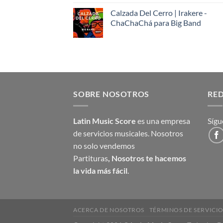
Calzada Del Cerro | Irakere -
ChaChaChá para Big Band
SOBRE NOSOTROS
RED
Latin Music Score
es una empresa
Sígu
de servicios musicales. Nosotros
no solo vendemos
Partituras
,
Nosotros te hacemos
la vida más fácil
.
ACERCA DE NOSOTROS
TÉRMINOS DE SERVICI