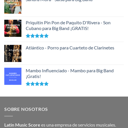
Priquitin Pin Pon de Paquito D'Rivera - Son
Cubano para Big Band ¡GRATIS!
Valorado
con
Atlántico - Porro para Cuarteto de Clarinetes
5.00
de 5
Mambo Influenciado - Mambo para Big Band
¡Gratis!
Valorado
con
5.00
de 5
SOBRE NOSOTROS
Latin Music Score
es una empresa de servicios musicales.