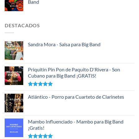
Band
DESTACADOS
Sandra Mora - Salsa para Big Band
Priquitin Pin Pon de Paquito D'Rivera - Son
Cubano para Big Band ¡GRATIS!
Valorado
con
Atlántico - Porro para Cuarteto de Clarinetes
5.00
de 5
Mambo Influenciado - Mambo para Big Band
¡Gratis!