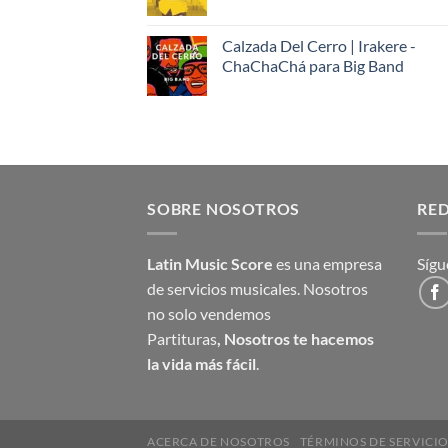
Calzada Del Cerro | Irakere -
ChaChaChá para Big Band
SOBRE NOSOTROS
RED
Latin Music Score
es una empresa
Sígu
de servicios musicales. Nosotros
no solo vendemos
Partituras
,
Nosotros te hacemos
la vida más fácil
.
ACERCA DE NOSOTROS
TÉRMINOS DE SERVICI