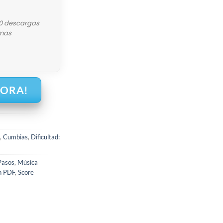
10 descargas
mas
HORA!
,
Cumbias
,
Dificultad:
Pasos
,
Música
n PDF
,
Score