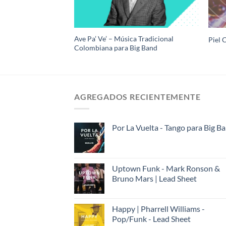
ca Tradicional
Ave Pa’ Ve’ – Música Tradicional
Piel 
ig Band
Colombiana para Big Band
AGREGADOS RECIENTEMENTE
Por La Vuelta - Tango para Big B
Uptown Funk - Mark Ronson &
Bruno Mars | Lead Sheet
Happy | Pharrell Williams -
Pop/Funk - Lead Sheet