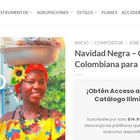
NSTRUMENTOS
AGRUPACIONES
ESTILOS
PLANES
ACCEDE
INICIO
/
COMPOSITOR
/
JOSÉ
Navidad Negra –
Colombiana para 
¡Obtén Acceso a
Catálogo Ilim
Suscribete por solo
$14.9
descarga las partituras qu
todos tus disposit