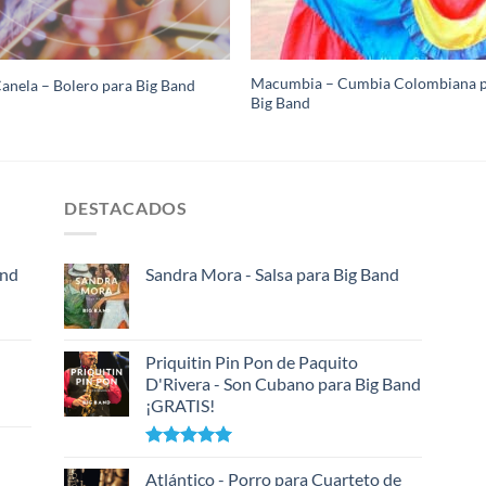
Macumbia – Cumbia Colombiana 
Canela – Bolero para Big Band
Big Band
DESTACADOS
and
Sandra Mora - Salsa para Big Band
Priquitin Pin Pon de Paquito
D'Rivera - Son Cubano para Big Band
¡GRATIS!
Valorado
con
Atlántico - Porro para Cuarteto de
5.00