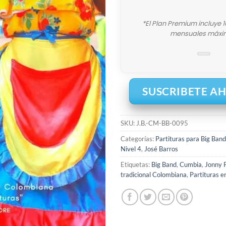
*El Plan Premium incluye 
mensuales máxi
SUSCRIBETE A
SKU:
J.B.-CM-BB-0095
Categorías:
Partituras para Big Band
Nivel 4
,
José Barros
Etiquetas:
Big Band
,
Cumbia
,
Jonny 
tradicional Colombiana
,
Partituras e