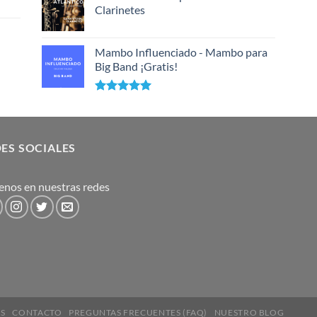
de 5
Clarinetes
Mambo Influenciado - Mambo para
Big Band ¡Gratis!
Valorado
con
5.00
de 5
ES SOCIALES
enos en nuestras redes
OS
CONTACTO
PREGUNTAS FRECUENTES (FAQ)
NUESTRO BLOG