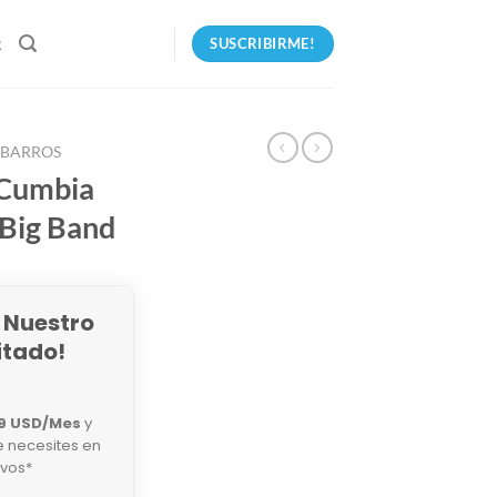
SUSCRIBIRME!
R
 BARROS
 Cumbia
Big Band
 Nuestro
itado!
9 USD/Mes
y
e necesites en
ivos*