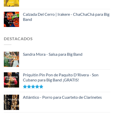
Calzada Del Cerro | Irakere - ChaChaChá para Big
Band
DESTACADOS
Sandra Mora - Salsa para Big Band
Priquitin Pin Pon de Paquito D'Rivera - Son
Cubano para Big Band ¡GRATIS!
Valorado
con
Atlántico - Porro para Cuarteto de Clarinetes
5.00
de 5