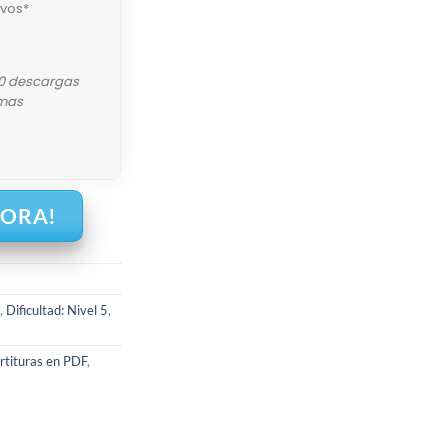
ivos*
10 descargas
mas
HORA!
,
Dificultad: Nivel 5
,
rtituras en PDF
,