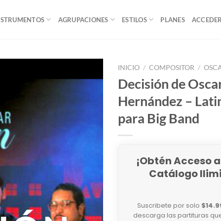
NSTRUMENTOS
AGRUPACIONES
ESTILOS
PLANES
ACCEDE
INICIO
/
COMPOSITOR
/
OSC
Decisión de Osca
Hernández – Lati
para Big Band
¡Obtén Acceso a
Catálogo Ilim
Suscribete por solo
$14.9
descarga las partituras qu