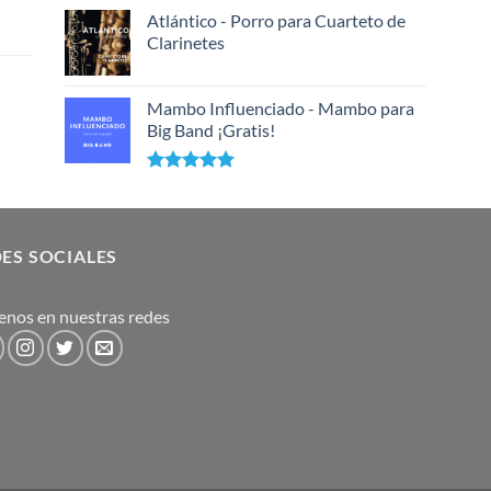
Valorado
con
Atlántico - Porro para Cuarteto de
5.00
de 5
Clarinetes
Mambo Influenciado - Mambo para
Big Band ¡Gratis!
Valorado
con
5.00
de 5
ES SOCIALES
enos en nuestras redes