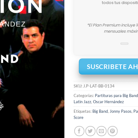
todos tus disposit
*El Plan Premium incluye 
mensuales máxi
SUSCRIBETE A
SKU:
J.P-LAT-BB-0134
Categorías:
Partituras para Big Band
Latin Jazz
,
Oscar Hernández
Etiquetas:
Big Band
,
Jonny Pasos
,
Pa
Score