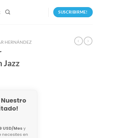
SUSCRIBIRME!
R
AR HERNÁNDEZ
r
n Jazz
 Nuestro
itado!
9 USD/Mes
y
e necesites en