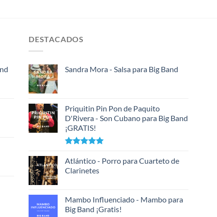
DESTACADOS
and
Sandra Mora - Salsa para Big Band
Priquitin Pin Pon de Paquito
D'Rivera - Son Cubano para Big Band
¡GRATIS!
Valorado
con
Atlántico - Porro para Cuarteto de
5.00
de 5
Clarinetes
Mambo Influenciado - Mambo para
Big Band ¡Gratis!