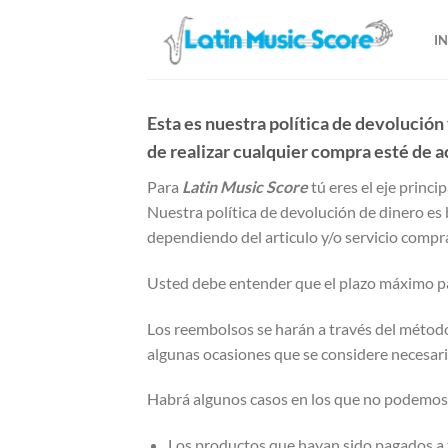
Saltar
al
I
contenido
Esta es nuestra política de devolución
de realizar cualquier compra esté de 
Para
Latin Music Score
tú eres el eje princ
Nuestra política de devolución de dinero es 
dependiendo del articulo y/o servicio compra
Usted debe entender que el plazo máximo p
Los reembolsos se harán a través del método 
algunas ocasiones que se considere necesario
Habrá algunos casos en los que no podemos 
Los productos que hayan sido pagados a 