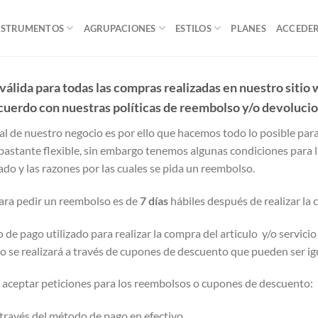
NSTRUMENTOS
AGRUPACIONES
ESTILOS
PLANES
ACCEDE
 válida para todas las compras realizadas en nuestro sitio
acuerdo con nuestras políticas de reembolso y/o devoluci
ipal de nuestro negocio es por ello que hacemos todo lo posible par
bastante flexible, sin embargo tenemos algunas condiciones para l
do y las razones por las cuales se pida un reembolso.
ara pedir un reembolso es de
7 días
hábiles después de realizar la
de pago utilizado para realizar la compra del articulo y/o servici
 se realizará a través de cupones de descuento que pueden ser igu
aceptar peticiones para los reembolsos o cupones de descuento:
través del método de pago en efectivo.